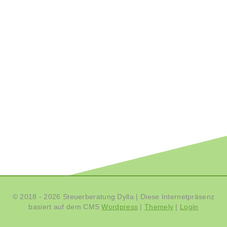
© 2018 - 2026 Steuerberatung Dylla
|
Diese Internetpräsenz
basiert auf dem CMS
Wordpress
|
Themely
|
Login