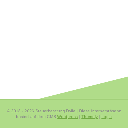
© 2018 - 2026 Steuerberatung Dylla
|
Diese Internetpräsenz
basiert auf dem CMS
Wordpress
|
Themely
|
Login