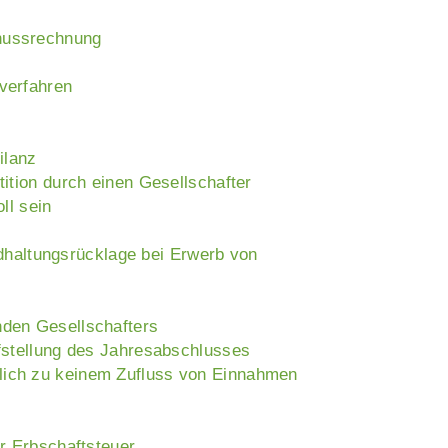
chussrechnung
verfahren
ilanz
ition durch einen Gesellschafter
ll sein
haltungsrücklage bei Erwerb von
nden Gesellschafters
fstellung des Jahresabschlusses
lich zu keinem Zufluss von Einnahmen
r Erbschaftsteuer