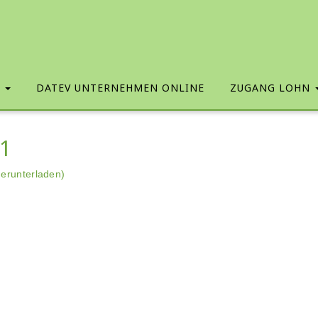
T
DATEV UNTERNEHMEN ONLINE
ZUGANG LOHN
1
erunterladen)