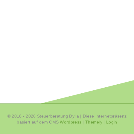
© 2018 - 2026 Steuerberatung Dylla
|
Diese Internetpräsenz
basiert auf dem CMS
Wordpress
|
Themely
|
Login